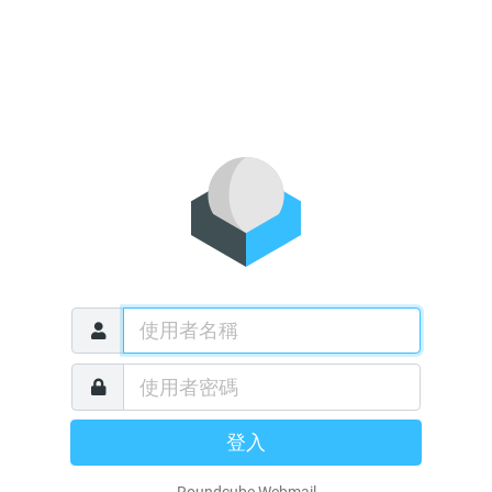
登入
Roundcube Webmail